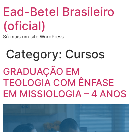
Ead-Betel Brasileiro
(oficial)
Só mais um site WordPress
Category:
Cursos
GRADUAÇÃO EM
TEOLOGIA COM ÊNFASE
EM MISSIOLOGIA – 4 ANOS