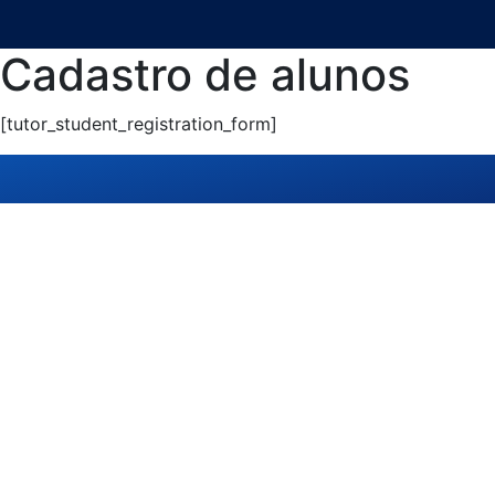
Skip
to
Cadastro de alunos
content
[tutor_student_registration_form]