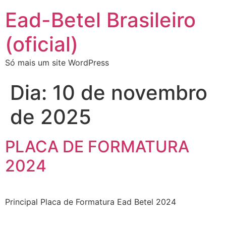
Ead-Betel Brasileiro
(oficial)
Só mais um site WordPress
Dia:
10 de novembro
de 2025
PLACA DE FORMATURA
2024
Principal Placa de Formatura Ead Betel 2024